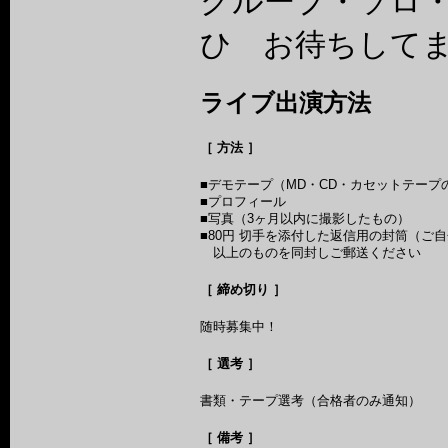
グループ・ソロ
ひ お待ちして
ライブ出演方法
［ 方法 ］
■デモテープ（MD・CD・カセットテープ
■プロフィール
■写真（3ヶ月以内に撮影したもの）
■80円 切手を添付した返信用の封筒（ご
以上のものを同封しご郵送ください
［ 締め切り ］
随時募集中！
［ 選考 ］
書類・テープ選考（合格者のみ通知）
［ 備考 ］