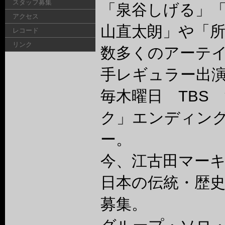
スタッフ募集
「泉谷しげる」
アクセス
山直太朗」や「
レコード
リンク
数多くのアーテ
手レギュラー出
毎木曜日 TBS
ク」エンディン
ー。
今、江古田マー
日本の伝統・歴
募集。